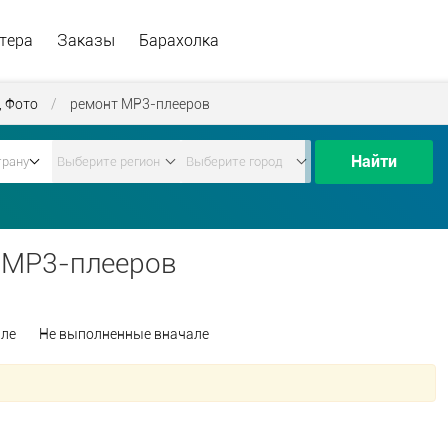
тера
Заказы
Барахолка
, Фото
/
ремонт МР3-плееров
Найти
 МР3-плееров
але
Не выполненные вначале