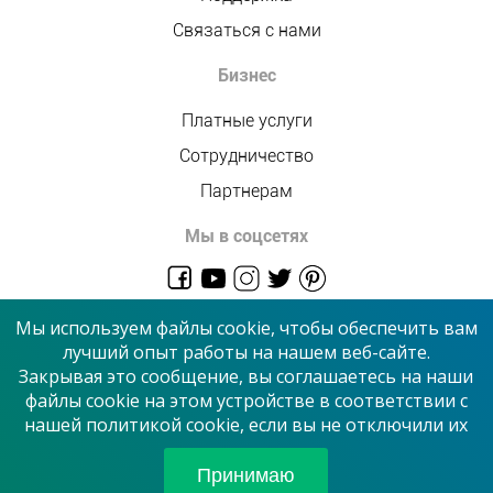
Связаться с нами
Бизнес
Платные услуги
Сотрудничество
Партнерам
Мы в соцсетях
admin@allmaster.com.ua
Мы используем файлы cookie, чтобы обеспечить вам
лучший опыт работы на нашем веб-сайте.
Закрывая это сообщение, вы соглашаетесь на наши
© 2026 “Сервисный центр”
файлы cookie на этом устройстве в соответствии с
нашей политикой cookie, если вы не отключили их
Принимаем к оплате
Принимаю