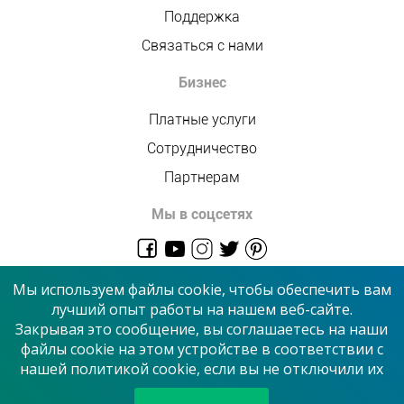
Поддержка
Связаться с нами
Бизнес
Платные услуги
Сотрудничество
Партнерам
Мы в соцсетях
admin@allmaster.com.ua
Мы используем файлы cookie, чтобы обеспечить вам
лучший опыт работы на нашем веб-сайте.
Закрывая это сообщение, вы соглашаетесь на наши
© 2026 “Сервисный центр”
файлы cookie на этом устройстве в соответствии с
нашей политикой cookie, если вы не отключили их
Принимаем к оплате