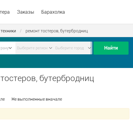
тера
Заказы
Барахолка
 техники
/
ремонт тостеров, бутербродниц
Найти
 тостеров, бутербродниц
але
Не выполненные вначале