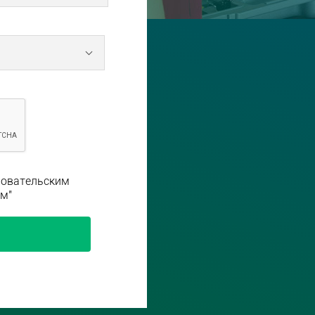
зовательским
м"