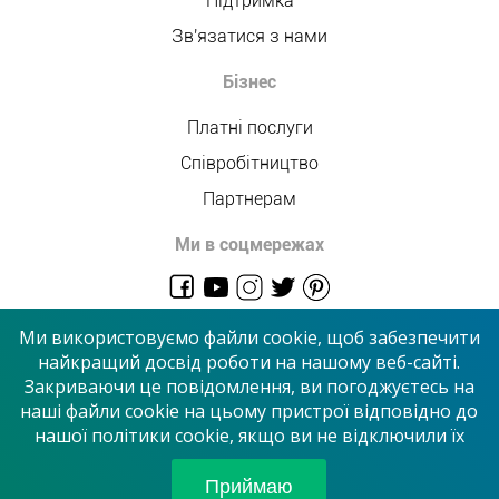
Підтримка
Зв'язатися з нами
Бізнес
Платні послуги
Співробітництво
Партнерам
Ми в соцмережах
admin@allmaster.com.ua
Ми використовуємо файли cookie, щоб забезпечити
найкращий досвід роботи на нашому веб-сайті.
Закриваючи це повідомлення, ви погоджуєтесь на
© 2026 “Сервісний центр”
наші файли cookie на цьому пристрої відповідно до
нашої політики cookie, якщо ви не відключили їх
Приймаємо до оплати
Приймаю