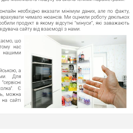
онлайн необхідно вказати мінімум даних, але по факту,
 врахувати чимало нюансів. Ми оцінили роботу декількох
робили продукт в якому відсутні “мінуси”, які заважають
дувача сайту від взаємодії з нами.
жаємо, що
тому нас
 нашими
йською, а
ами. Для
"сервісні
холка". Є
нь, можна
 на сайті