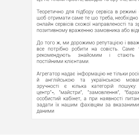
Теоретично для підбору сервіса в режимі 
щоб отримати саме те що треба, необхідно
онлайн сервісів схожої направленості та з
позитивному враженню замовника або відві
До того ж, ми дорожимо репутацією і вва
все потрібно робити на совість. Саме 
рекомендують знайомим і стають
постійними клієнтами.
Агрегатор надає інформацію не тільки росі
й англійською та українською мов
зручності є кілька категорій пошуку: 
центр"», "майстри", "замовлення", "бара
особистий кабінет, а при наявності пита
задати їх нашим фахівцям за вказаними
даними