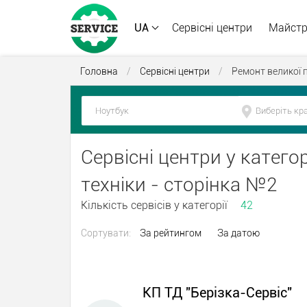
UA
Сервісні центри
Майст
Головна
/
Сервісні центри
/
Ремонт великої п
Сервісні центри у категор
техніки - сторінка №2
Кількість сервісів у категорії
42
Сортувати:
За рейтингом
За датою
КП ТД "Берізка-Сервіс"