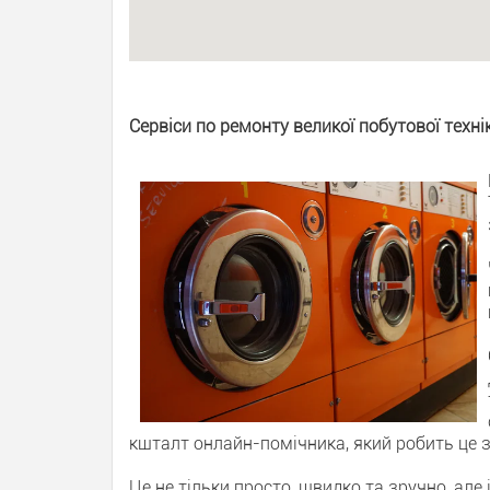
Сервіси по ремонту великої побутової техні
кшталт онлайн-помічника, який робить це
Це не тільки просто, швидко та зручно, ал