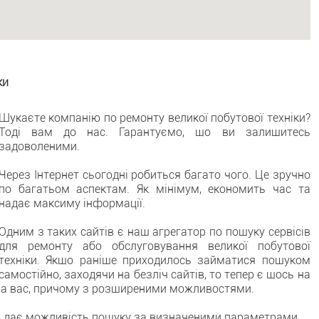
ки
Шукаєте компанію по ремонту великої побутової техніки?
Тоді вам до нас. Гарантуємо, що ви залишитесь
задоволеними.
Через Інтернет сьогодні робиться багато чого. Це зручно
по багатьом аспектам. Як мінімум, економить час та
надає максиму інформації.
Одним з таких сайтів є наш агрегатор по пошуку сервісів
для ремонту або обслуговування великої побутової
техніки. Якщо раніше приходилось займатися пошуком
самостійно, заходячи на безліч сайтів, то тепер є щось на
 за вас, причому з розширеними можливостями.
е і дає можливість пошуку за визначеними параметрами.