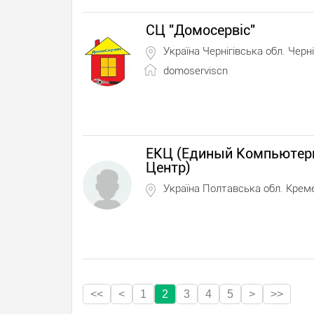
СЦ "Домосервіс"
Україна Чернігівська обл. Черні
domoserviscn
ЕКЦ (Единый Компьюте
Центр)
Україна Полтавська обл. Крем
<<
<
1
2
3
4
5
>
>>