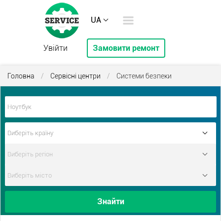
UA
Увійти
Замовити ремонт
Головна
/
Сервісні центри
/
Системи безпеки
Знайти