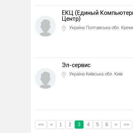
ЕКЦ (Единый Компьюте
Центр)
Україна Полтавська обл. Крем
Эл-сервис
Україна Київська обл. Київ
<<
<
1
2
3
4
5
6
>
>>