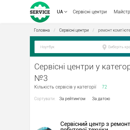
UA
Сервісні центри
Майст
Головна
/
Сервісні центри
/
ремонт комп'юте
Сервісні центри у категор
№3
Кількість сервісів у категорії
72
Сортувати:
За рейтингом
За датою
Сервісний центр з ремон
побутової техніки