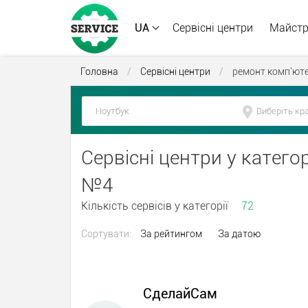
UA
Сервісні центри
Майст
Головна
/
Сервісні центри
/
ремонт комп'юте
Сервісні центри у категор
№4
Кількість сервісів у категорії
72
Сортувати:
За рейтингом
За датою
СделайСам