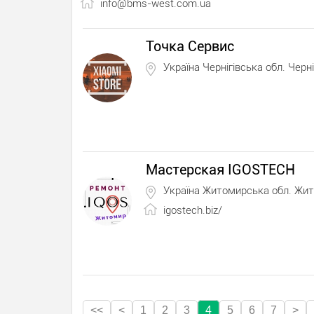
info@bms-west.com.ua
Точка Сервис
Україна Чернігівська обл. Черні
Мастерская IGOSTECH
Україна Житомирська обл. Жи
igostech.biz/
<<
<
1
2
3
4
5
6
7
>