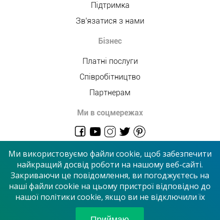
Підтримка
Зв'язатися з нами
Бізнес
Платні послуги
Співробітництво
Партнерам
Ми в соцмережах
admin@allmaster.com.ua
Ми використовуємо файли cookie, щоб забезпечити
найкращий досвід роботи на нашому веб-сайті.
Закриваючи це повідомлення, ви погоджуєтесь на
© 2026 “Сервісний центр”
наші файли cookie на цьому пристрої відповідно до
нашої політики cookie, якщо ви не відключили їх
Приймаємо до оплати
Приймаю