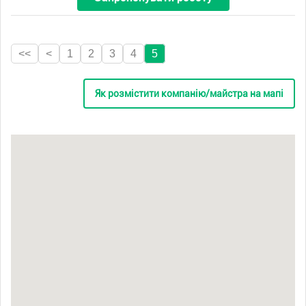
<<
<
1
2
3
4
5
Як розмістити компанію/майстра на мапі