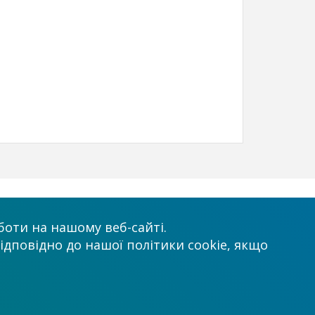
х
Приймаємо до оплати
оти на нашому веб-сайті.
ідповідно до нашої політики cookie, якщо
.com.ua
нтр”