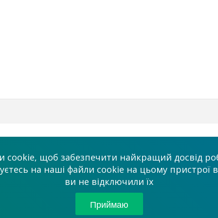
Бізнес
Ми в соцмережа
 cookie, щоб забезпечити найкращий досвід роб
Платні послуги
тесь на наші файли cookie на цьому пристрої в
admin@allmaster
ви не відключили їх
ми
Співробітництво
Партнерам
Приймаю
© 2026 “Сервісний це