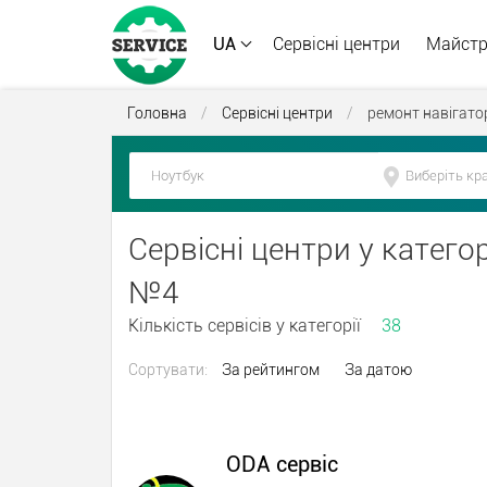
UA
Сервісні центри
Майст
Головна
/
Сервісні центри
/
ремонт навігато
Сервісні центри у категор
№4
Кількість сервісів у категорії
38
Сортувати:
За рейтингом
За датою
ODA сервіс