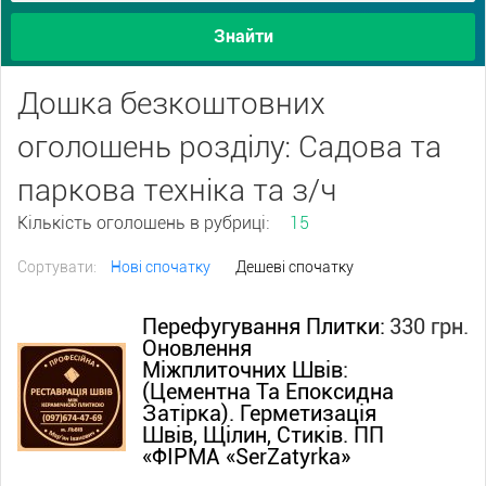
Знайти
Дошка безкоштовних
оголошень розділу: Садова та
паркова техніка та з/ч
Кількість оголошень в рубриці:
15
Сортувати:
Нові спочатку
Дешеві спочатку
Перефугування Плитки:
330 грн.
Оновлення
Міжплиточних Швів:
(Цементна Та Епоксидна
Затірка). Герметизація
Швів, Щілин, Стиків. ПП
«ФІРМА «SerZatyrka»