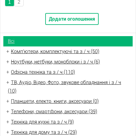
1
2
Додати оголошення
Всі
+
Комп'ютери, комплектуючі та з / ч (50)
+
Ноутбуки, нетбуки, моноблоки і з / ч (6)
+
Офісна техніка та з / ч (110)
+
ТВ, Аудіо, Відео, Фото, звукове обладнання і з / ч
(10)
+
Планшети, електр. книги, аксесуари (0)
+
Телефони, смартфони, аксесуари (39)
+
Техніка для кухні та з / ч (9)
+
Техніка для дому та з / ч (29)