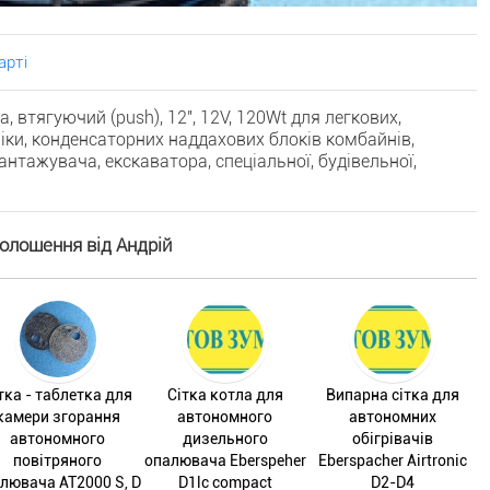
арті
 втягуючий (push), 12", 12V, 120Wt для легкових,
ніки, конденсаторних наддахових блоків комбайнів,
нтажувача, екскаватора, спеціальної, будівельної,
голошення від Андрій
тка - таблетка для
Сітка котла для
Випарна сітка для
камери згорання
автономного
автономних
автономного
дизельного
обігрівачів
повітряного
опалювача Eberspeher
Eberspacher Airtronic
лювача AT2000 S, D
D1lc compact
D2-D4