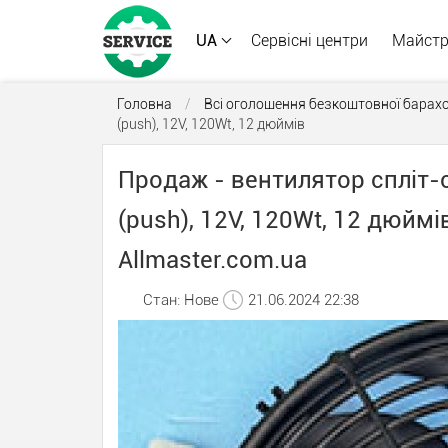
UA
Сервісні центри
Майст
Головна
/
Всі оголошення безкоштовної барах
(push), 12V, 120Wt, 12 дюймів
Продаж - вентилятор спліт
(push), 12V, 120Wt, 12 дюйм
Allmaster.com.ua
Стан: Нове
21.06.2024 22:38