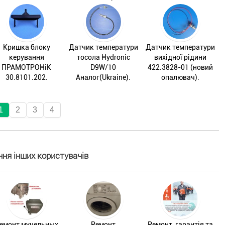
Кришка блоку
Датчик температури
Датчик температури
керування
тосола Hydronic
вихідної рідини
ПРАМОТРОНіК
D9W/10
422.3828-01 (новий
30.8101.202.
Аналог(Ukraine).
опалювач).
1
2
3
4
ня інших користувачів
емонт мучельных
Ремонт
Ремонт, гарантія та