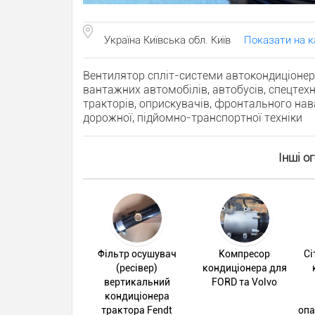
Україна Київська обл. Київ
Показати на к
Вентилятор спліт-системи автокондиціонера,
вантажних автомобілів, автобусів, спецтех
тракторів, оприскувачів, фронтального нава
дорожної, підйомно-транспортної техніки
Інші о
Фільтр осушувач
Компресор
Сі
(ресівер)
кондиціонера для
вертикальний
FORD та Volvo
кондиціонера
трактора Fendt
опа