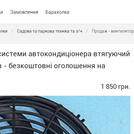
ри
Замовлення
Барахолка
олки
/
Садова та паркова техніка та з/ч
/
Продаж - вентилятор
-системи автокондиціонера втягуючий
ів - безкоштовні оголошення на
1 850 грн.