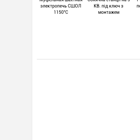
электропечь СШОЛ
КВ. під ключ з
п
1150°С
монтажем