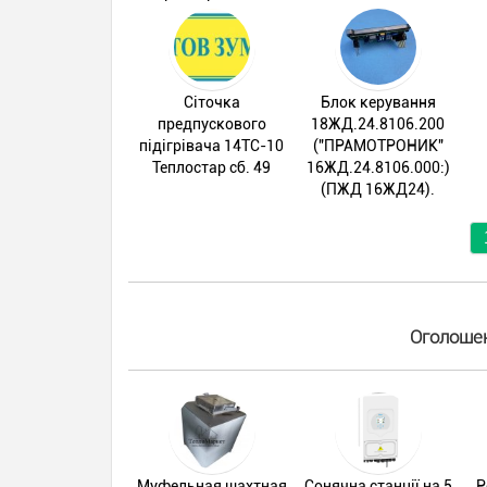
Сіточка
Блок керування
предпускового
18ЖД.24.8106.200
підігрівача 14ТС-10
("ПРАМОТРОНИК"
Теплостар сб. 49
16ЖД.24.8106.000:)
(ПЖД 16ЖД24).
Оголошен
Муфельная шахтная
Сонячна станції на 5
Р