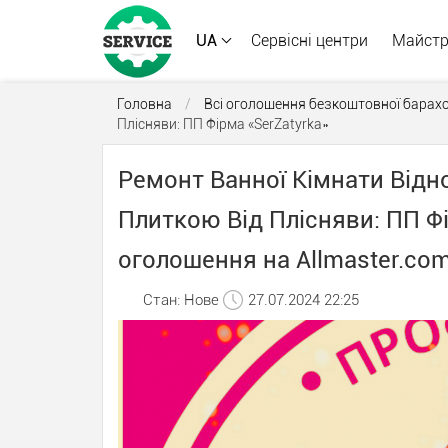
UA
Сервісні центри
Майст
Головна
/
Всі оголошення безкоштовної барах
Плісняви: ПП Фірма «SerZatyrka»
Ремонт Ванної Кімнати Від
Плиткою Від Плісняви: ПП Фі
оголошення на Allmaster.co
Стан: Нове
27.07.2024 22:25