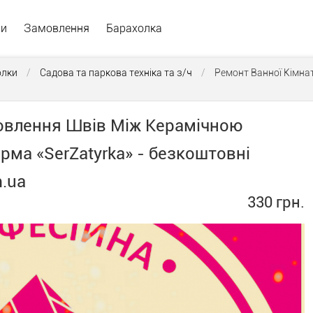
ри
Замовлення
Барахолка
олки
/
Садова та паркова техніка та з/ч
/
Ремонт Ванної Кімна
новлення Швів Між Керамічною
рма «SerZatyrka» - безкоштовні
m.ua
330 грн.