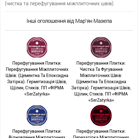
(чистка та перефугування міжплиточних швів).
Інші оголошення від Мар'ян Мазепа
Перефугування Плитки:
Перефугування Плитки:
Перефугування Міжплиточних
Чистка Та Фугування
Швів: (Цементна Та Епоксидна
Міжплиточних Швів:
Затірка). Герметизація Швів,
(Цементна Та Епоксидна
Щілин, Стиків. ПП «ФІРМА
Затірка). Герметизація Швів,
«SerZatyrka»
Щілин, Стиків. ПП «ФІРМА
«SerZatyrka»
Перефугування Плитки:
Перефугування Плитки:
Відновлення Міжплиточних
Перезатірка Міжплиточних