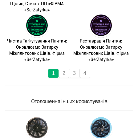
Щілин, Стиків. ПП «ФІРМА
«SerZatyrka»
Чистка Та Фугування Плитки:
Реставрація Плитки:
Оновлюємо Затирку
Оновлюємо Затирку
Міжплиткових Швів. Фірма
Міжплиткових Швів. Фірма
«SerZatyrka»
«SerZatyrka»
1
2
3
4
Оголошення інших користувачів