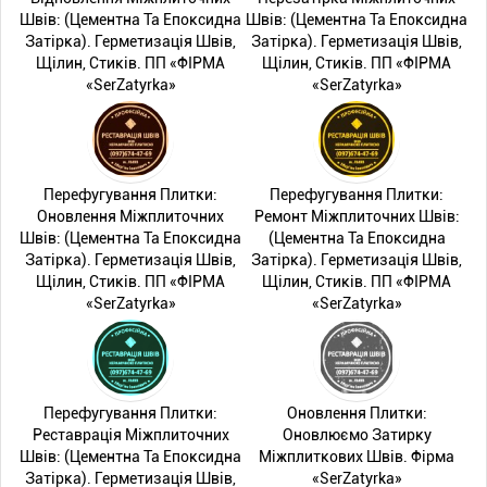
Швів: (Цементна Та Епоксидна
Швів: (Цементна Та Епоксидна
Затірка). Герметизація Швів,
Затірка). Герметизація Швів,
Щілин, Стиків. ПП «ФІРМА
Щілин, Стиків. ПП «ФІРМА
«SerZatyrka»
«SerZatyrka»
Перефугування Плитки:
Перефугування Плитки:
Оновлення Міжплиточних
Ремонт Міжплиточних Швів:
Швів: (Цементна Та Епоксидна
(Цементна Та Епоксидна
Затірка). Герметизація Швів,
Затірка). Герметизація Швів,
Щілин, Стиків. ПП «ФІРМА
Щілин, Стиків. ПП «ФІРМА
«SerZatyrka»
«SerZatyrka»
Перефугування Плитки:
Оновлення Плитки:
Реставрація Міжплиточних
Оновлюємо Затирку
Швів: (Цементна Та Епоксидна
Міжплиткових Швів. Фірма
Затірка). Герметизація Швів,
«SerZatyrka»