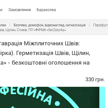
ри
Замовлення
Барахолка
олки
/
Безпека, домофон, відеонагляд, сигналізація
/
Перефугу
ів, Щілин, Стиків. ПП «ФІРМА «SerZatyrka»
таврація Міжплиточних Швів:
рка). Герметизація Швів, Щілин,
ka» - безкоштовні оголошення на
330 грн.