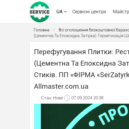
UA
Сервісні центри
Майст
Головна
/
Всі оголошення безкоштовної барах
(Цементна Та Епоксидна Затірка). Герметизація Шв
Перефугування Плитки: Рес
(Цементна Та Епоксидна Заті
Стиків. ПП «ФІРМА «SerZatyr
Allmaster.com.ua
Стан: Нове
07.09.2024 20:38