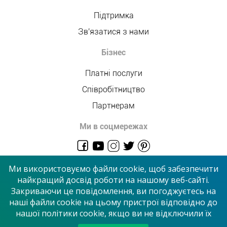
Підтримка
Зв'язатися з нами
Бізнес
Платні послуги
Співробітництво
Партнерам
Ми в соцмережах
admin@allmaster.com.ua
Ми використовуємо файли cookie, щоб забезпечити
найкращий досвід роботи на нашому веб-сайті.
Закриваючи це повідомлення, ви погоджуєтесь на
© 2026 “Сервісний центр”
наші файли cookie на цьому пристрої відповідно до
нашої політики cookie, якщо ви не відключили їх
Приймаємо до оплати