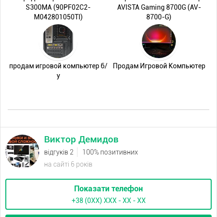
S300MA (90PF02C2-
AVISTA Gaming 8700G (AV-
M042801050TI)
8700-G)
продам игровой компьютер б/
Продам Игровой Компьютер
у
Виктор Демидов
відгуків 2
100% позитивних
на сайті 6 років
Показати телефон
+38 (0XX) ХХХ - ХХ - ХХ