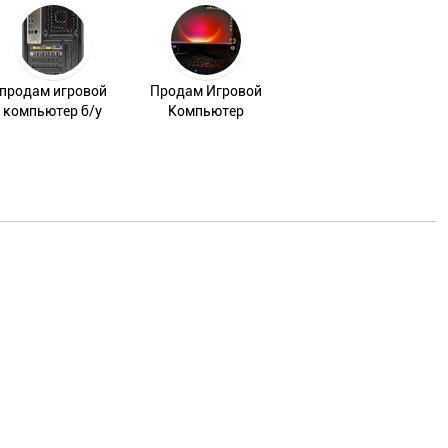
продам игровой
Продам Игровой
компьютер б/у
Компьютер