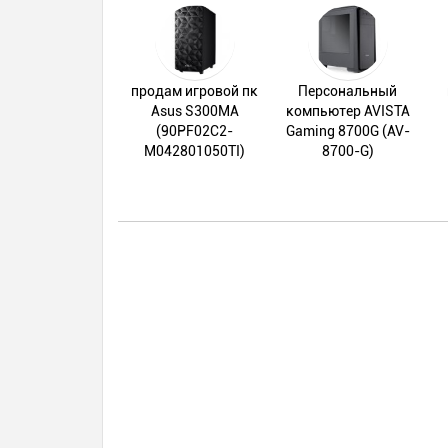
продам игровой пк
Персональный
Asus S300MA
компьютер AVISTA
(90PF02C2-
Gaming 8700G (AV-
M042801050TI)
8700-G)