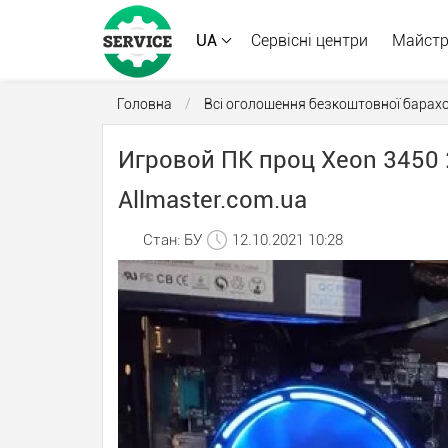
UA
Сервісні центри
Майст
Головна
/
Всі оголошення безкоштовної барах
Игровой ПК проц Xeon 3450 
Allmaster.com.ua
Стан: БУ
12.10.2021 10:28