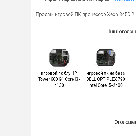
Продам игровой ПК процессор Xeon 3450 2.
Інші оголо
игровой пк б/у HP
игровой пк на базе
Tower 600 G1 Core i3-
DELL OPTIPLEX 790
4130
Intel Core i5-2400
Оголошен