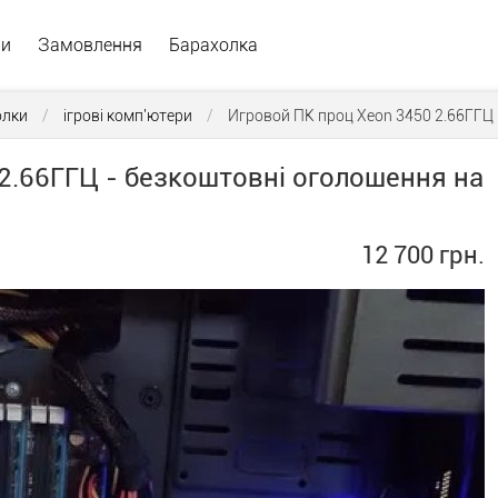
ри
Замовлення
Барахолка
олки
/
ігрові комп'ютери
/
Игровой ПК проц Xeon 3450 2.66ГГЦ
2.66ГГЦ - безкоштовні оголошення на
12 700 грн.