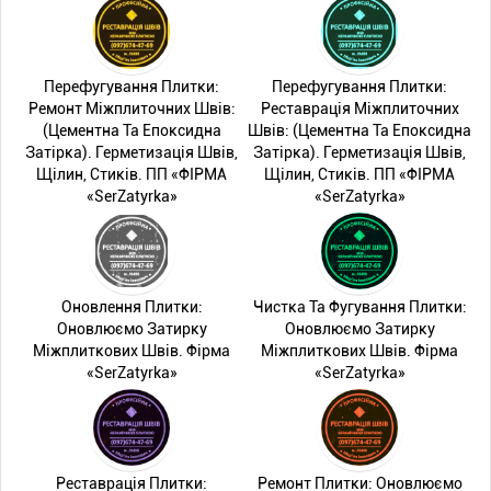
Перефугування Плитки:
Перефугування Плитки:
Ремонт Міжплиточних Швів:
Реставрація Міжплиточних
(Цементна Та Епоксидна
Швів: (Цементна Та Епоксидна
Затірка). Герметизація Швів,
Затірка). Герметизація Швів,
Щілин, Стиків. ПП «ФІРМА
Щілин, Стиків. ПП «ФІРМА
«SerZatyrka»
«SerZatyrka»
Оновлення Плитки:
Чистка Та Фугування Плитки:
Оновлюємо Затирку
Оновлюємо Затирку
Міжплиткових Швів. Фірма
Міжплиткових Швів. Фірма
«SerZatyrka»
«SerZatyrka»
Реставрація Плитки:
Ремонт Плитки: Оновлюємо