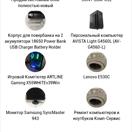
полностью новый
Корпус для повербанка на 2
Персональный компьютер
акумулятори 18650 Power Bank
AVISTA Light G4560L (AV-
USB Charger Battery Holder
G4560-L)
Игровой Комп'ютер ARTLINE
Lenovo E530C
Gaming X55WHITEv39Win
Монитор Samsung SyncMaster
Ремонт компьютеров и
943
ноутбуков Комп-Сервис