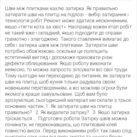
Шви між плитками кахлю затирка. Як правильно
затирати шви на плитці на підлозі - вибір затирання і
технологія робіт Ремонт може здатися нескінченним,
якщо «тягти кота за хвіст». Насправді кожен етап робіт
не такий вже і складний, якщо підходити до справи
грамотно і злагоджено. Такого ставлення вимагає до
себе і затирка швів між плитками. Затирати шви
потрібно обов'язково, оскільки це поліпшить
естетичний вигляд і допоможе приховати різні
дефекти облицювання. Якщо роботу виконати
неякісно, ​​то можна запросто зіпсувати всі свої труди.
Тому сьогодні ми переходимо до питання, як затирати
шви на плитці, щоб кухня тільки радувала своїм
новеньким перетворенням, а всі можливі огріхи були
якомога краще завуальовані. Щоб вам було
зрозуміліше, сьогоднішній матеріал ми склали з трьох
основних частин: 1. Як затирати шви на плитці
правильно? 2. Як видалити затірку? 3. Якщо затирка
тріскається ... Підготовчі роботи Затірку швів можна
починати, не переконавшись, що плитковий клей
повністю висох. Перед виконанням робіт так само слід
очистити самі шви від пилу, сміття та іншого бруду.