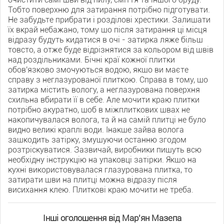
Тобто поверхню для затирання потрібно підготувати.
Не забудьте прибрати і розділові хрестики. Залишати
їх вкрай небажано, тому що після затирання ці місця
відразу будуть кидатися в очі - затирка ляже більш
товсто, а отже буде відрізнятися за кольором від швів
над роздільниками. Бічні краї кожної плитки
обов'язково змочуються водою, якщо ви маєте
справу з неглазурованої плиткою. Справа в тому, що
затирка містить вологу, а неглазурована поверхня
схильна вбирати її в себе. Але мочити краю плитки
потрібно акуратно, щоб в міжплиткових швах не
накопичувалася волога, та й на самій плитці не було
видно великі краплі води. Інакше зайва волога
зашкодить затірку, змушуючи останню згодом
розтріскуватися. Зазвичай, виробники пишуть всю
необхідну інструкцію на упаковці затірки. Якщо на
кухні використовувалася глазурована плитка, то
затирати шви на плитці можна відразу після
висихання клею. Плиткові краю мочити не треба.
Інші оголошення від Мар'ян Мазепа