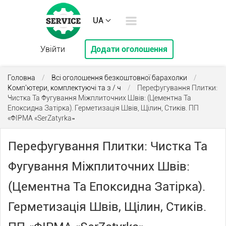
UA
Увійти
Додати оголошення
Головна
/
Всі оголошення безкоштовної барахолки
/
Комп'ютери, комплектуючі та з / ч
/
Перефугування Плитки:
Чистка Та Фугування Міжплиточних Швів: (Цементна Та
Епоксидна Затірка). Герметизація Швів, Щілин, Стиків. ПП
«ФІРМА «SerZatyrka»
Перефугування Плитки: Чистка Та
Фугування Міжплиточних Швів:
(Цементна Та Епоксидна Затірка).
Герметизація Швів, Щілин, Стиків.