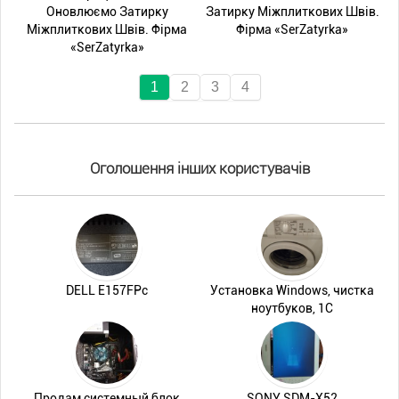
Оновлюємо Затирку
Затирку Міжплиткових Швів.
Міжплиткових Швів. Фірма
Фірма «SerZatyrka»
«SerZatyrka»
1
2
3
4
Оголошення інших користувачів
DELL E157FPc
Установка Windows, чистка
ноутбуков, 1С
Продам системный блок
SONY SDM-X52