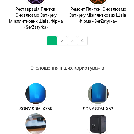
Реставрація Плитки:
Ремонт Плитки: Оновлюємо
Оновлюємо Затирку
Затирку Міжплиткових Швів.
Міжплиткових Швів. Фірма
Фірма «SerZatyrka»
«SerZatyrka»
1
2
3
4
Оголошення інших користувачів
SONY SDM-X75K
SONY SDM-X52