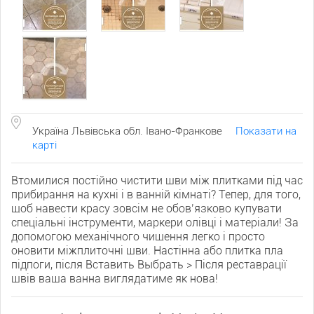
Україна Львівська обл. Івано-Франкове
Показати на
карті
Втомилися постійно чистити шви між плитками під час
прибирання на кухні і в ванній кімнаті? Тепер, для того,
щоб навести красу зовсім не обовʼязково купувати
спеціальні інструменти, маркери олівці і матеріали! За
допомогою механічного чищення легко і просто
оновити міжплиточні шви. Настінна або плитка пла
підпоги, після Вставить Выбрать > Після реставрації
швів ваша ванна виглядатиме як нова!