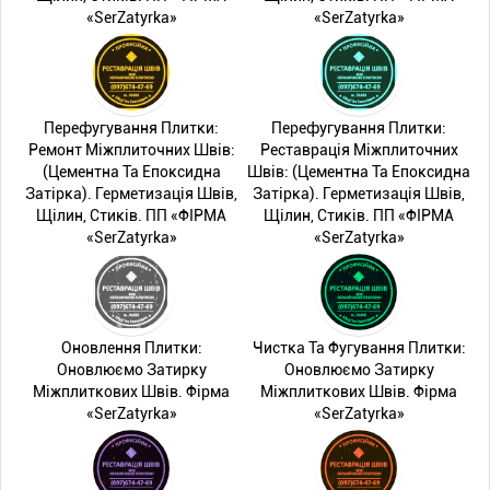
«SerZatyrka»
«SerZatyrka»
Перефугування Плитки:
Перефугування Плитки:
Ремонт Міжплиточних Швів:
Реставрація Міжплиточних
(Цементна Та Епоксидна
Швів: (Цементна Та Епоксидна
Затірка). Герметизація Швів,
Затірка). Герметизація Швів,
Щілин, Стиків. ПП «ФІРМА
Щілин, Стиків. ПП «ФІРМА
«SerZatyrka»
«SerZatyrka»
Оновлення Плитки:
Чистка Та Фугування Плитки:
Оновлюємо Затирку
Оновлюємо Затирку
Міжплиткових Швів. Фірма
Міжплиткових Швів. Фірма
«SerZatyrka»
«SerZatyrka»