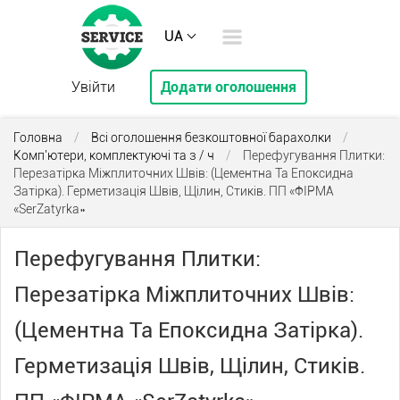
UA
Увійти
Додати оголошення
Головна
/
Всі оголошення безкоштовної барахолки
/
Комп'ютери, комплектуючі та з / ч
/
Перефугування Плитки:
Перезатірка Міжплиточних Швів: (Цементна Та Епоксидна
Затірка). Герметизація Швів, Щілин, Стиків. ПП «ФІРМА
«SerZatyrka»
Перефугування Плитки:
Перезатірка Міжплиточних Швів:
(Цементна Та Епоксидна Затірка).
Герметизація Швів, Щілин, Стиків.