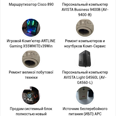
Маршрутизатор Cisco 890
Персональный компьютер
AVISTA Business 9400B (AV-
9400-B)
Игровой Комп'ютер ARTLINE
Ремонт компьютеров и
Gaming X55WHITEv39Win
ноутбуков Комп-Сервис
Ремонт великої побутової
Персональный компьютер
техніки
AVISTA Light G4560L (AV-
G4560-L)
Продам системный блок
Источник бесперебойного
полностью новый
питания (ИБП) APC