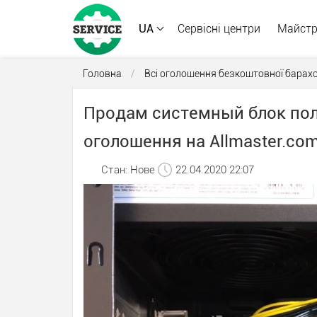
UA
Сервісні центри
Майст
Головна
/
Всі оголошення безкоштовної барах
Продам системный блок пол
оголошення на Allmaster.co
Стан: Нове
22.04.2020 22:07