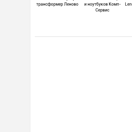
трансформер Леново
и ноутбуков Комп-
Len
Сервис