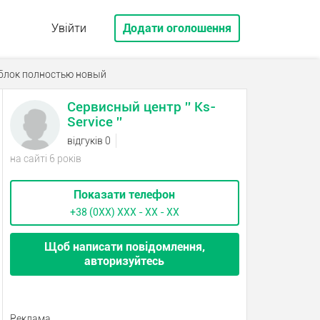
Увійти
Додати оголошення
блок полностью новый
Сервисный центр '' Ks-
Service ''
відгуків 0
на сайті 6 років
Показати телефон
+38 (0XX) ХХХ - ХХ - ХХ
Щоб написати повідомлення,
авторизуйтесь
Реклама