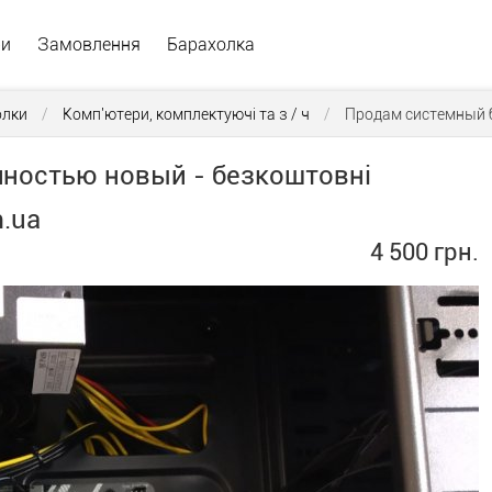
ри
Замовлення
Барахолка
олки
/
Комп'ютери, комплектуючі та з / ч
/
Продам системный 
ностью новый - безкоштовні
m.ua
4 500 грн.