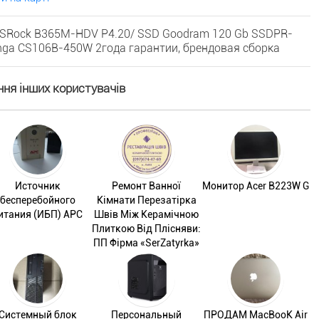
 ASRock B365M-HDV P4.20/ SSD Goodram 120 Gb SSDPR-
nga CS106B-450W 2года гарантии, брендовая сборка
ня інших користувачів
Источник
Ремонт Ванної
Монитор Acer B223W G
бесперебойного
Кімнати Перезатірка
итания (ИБП) APC
Швів Між Керамічною
Плиткою Від Плісняви:
ПП Фірма «SerZatyrka»
Системный блок
Персональный
ПРОДАМ MacBooK Air