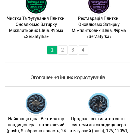
Чистка Та Фугування Плитки:
Реставрація Плитки:
Оновлюємо Затирку
Оновлюємо Затирку
Міжплиткових Швів. Фірма
Міжплиткових Швів. Фірма
«SerZatyrka»
«SerZatyrka»
1
2
3
4
Оголошення інших користувачів
Найкраща ціна. Вентилятор
Продаж - вентилятор спліт-
кондиціонера - штовхаючий
системи автокондиціонера
(push), S-образна лопасть, 24
втягуючий (push), 12V, 120Wt,