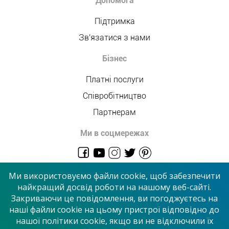
Допомога
Підтримка
Зв'язатися з нами
Бізнес
Платні послуги
Співробітництво
Партнерам
Ми в соцмережах
admin@allmaster.com.ua
Ми використовуємо файли cookie, щоб забезпечити
найкращий досвід роботи на нашому веб-сайті.
Закриваючи це повідомлення, ви погоджуєтесь на
© 2026 “Сервісний центр”
наші файли cookie на цьому пристрої відповідно до
нашої політики cookie, якщо ви не відключили їх
Приймаємо до оплати