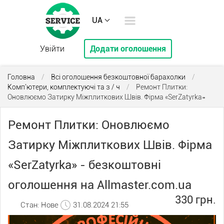
UA
Увійти
Додати оголошення
Головна
/
Всі оголошення безкоштовної барахолки
/
Комп'ютери, комплектуючі та з / ч
/
Ремонт Плитки:
Оновлюємо Затирку Міжплиткових Швів. Фірма «SerZatyrka»
Ремонт Плитки: Оновлюємо
Затирку Міжплиткових Швів. Фірма
«SerZatyrka» - безкоштовні
оголошення на Allmaster.com.ua
330 грн.
Стан: Нове
31.08.2024 21:55