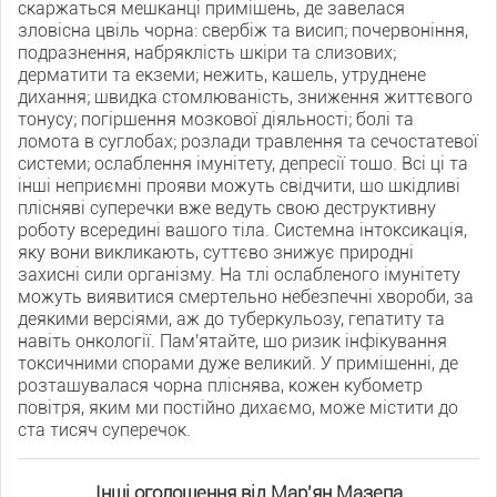
скаржаться мешканці приміщень, де завелася
зловісна цвіль чорна: свербіж та висип; почервоніння,
подразнення, набряклість шкіри та слизових;
дерматити та екземи; нежить, кашель, утруднене
дихання; швидка стомлюваність, зниження життєвого
тонусу; погіршення мозкової діяльності; болі та
ломота в суглобах; розлади травлення та сечостатевої
системи; ослаблення імунітету, депресії тощо. Всі ці та
інші неприємні прояви можуть свідчити, що шкідливі
плісняві суперечки вже ведуть свою деструктивну
роботу всередині вашого тіла. Системна інтоксикація,
яку вони викликають, суттєво знижує природні
захисні сили організму. На тлі ослабленого імунітету
можуть виявитися смертельно небезпечні хвороби, за
деякими версіями, аж до туберкульозу, гепатиту та
навіть онкології. Пам'ятайте, що ризик інфікування
токсичними спорами дуже великий. У приміщенні, де
розташувалася чорна пліснява, кожен кубометр
повітря, яким ми постійно дихаємо, може містити до
ста тисяч суперечок.
Інші оголошення від Мар'ян Мазепа