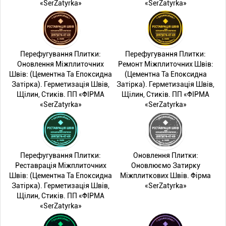
«SerZatyrka»
«SerZatyrka»
Перефугування Плитки:
Перефугування Плитки:
Оновлення Міжплиточних
Ремонт Міжплиточних Швів:
Швів: (Цементна Та Епоксидна
(Цементна Та Епоксидна
Затірка). Герметизація Швів,
Затірка). Герметизація Швів,
Щілин, Стиків. ПП «ФІРМА
Щілин, Стиків. ПП «ФІРМА
«SerZatyrka»
«SerZatyrka»
Перефугування Плитки:
Оновлення Плитки:
Реставрація Міжплиточних
Оновлюємо Затирку
Швів: (Цементна Та Епоксидна
Міжплиткових Швів. Фірма
Затірка). Герметизація Швів,
«SerZatyrka»
Щілин, Стиків. ПП «ФІРМА
«SerZatyrka»