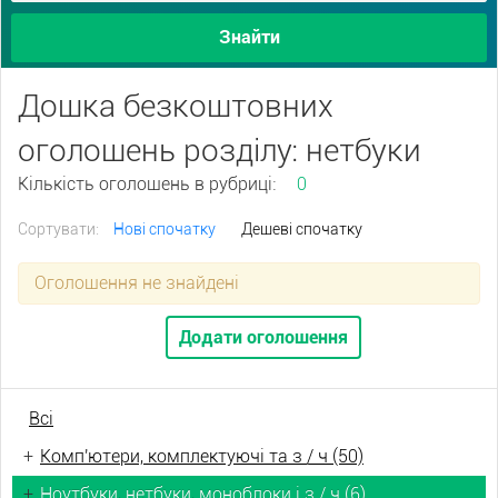
Знайти
Дошка безкоштовних
оголошень розділу: нетбуки
Кількість оголошень в рубриці:
0
Сортувати:
Нові спочатку
Дешеві спочатку
Оголошення не знайдені
Додати оголошення
Всі
+
Комп'ютери, комплектуючі та з / ч (50)
+
Ноутбуки, нетбуки, моноблоки і з / ч (6)