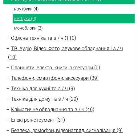
ноутбуки (4)
нетбуки (0)
моноблоки (2)
+
Офісна техніка та з / ч (110)
+
ТВ, Аудіо, Відео, Фото, звукове обладнання і з / ч
(10)
+
Планшети, електр. книги, аксесуари (0)
+
Телефони, смартфони, аксесуари (39)
+
Техніка для кухні та з / ч (9)
+
Техніка для дому та з / ч (29)
+
Кліматичне обладнання та з / ч (46)
+
Електроінструмент (31)
+
Безпека, домофон, відеонагляд, сигналізація (9)