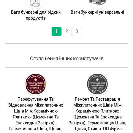
Ваги бункерні для рідких
Ваги бункерні універсальні
продуктів
1
2
3
Оголошення інших користувачів
Перефугування Тв
Ремонт Та Реставрація
Відновлення Міжплиточних
Міжплиточних Швів Між
Швів Між Керамічною
Керамічною Плиткою:
Плиткою: (Цементна Та
(Цементна Та Епоксидна
Епоксидна Затірка).
Затірка). Герметизація Швів,
Герметизація Швів, Щілин,
Щілин, Стиків. ПП Фірма