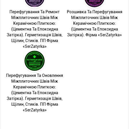
Перефугування Та Ремонт
Розшивка Та Перефугування
Міжплиточних Швів Між
Міжплиточних Швів Між
Керамічною Плиткою:
Керамічною Плиткою:
(Цементна Та Епоксидна
(Цементна Та Епоксидна
Затірка). Герметизація Швів,
Затірка). Фірма «SerZatyrka»
Щілин, Стиків. ПП Фірма
«SerZatyrka»
Перефугування Та Оновлення
Міжплиточних Швів Між
Керамічною Плиткою:
(Цементна Та Епоксидна
Затірка). Герметизація Швів,
Щілин, Стиків. ПП Фірма
«SerZatyrka»