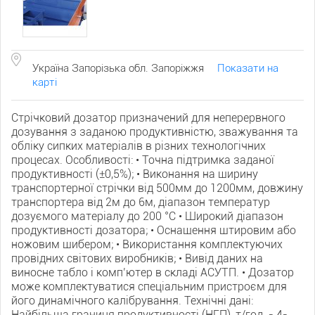
Україна Запорізька обл. Запоріжжя
Показати на
карті
Стрічковий дозатор призначений для неперервного
дозування з заданою продуктивністю, зважування та
обліку сипких матеріалів в різних технологічних
процесах. Особливості: • Точна підтримка заданої
продуктивності (±0,5%); • Виконання на ширину
транспортерної стрічки від 500мм до 1200мм, довжину
транспортера від 2м до 6м, діапазон температур
дозуємого матеріалу до 200 °С • Широкий діапазон
продуктивності дозатора; • Оснащення штировим або
ножовим шибером; • Використання комплектуючих
провідних світових виробників; • Вивід даних на
виносне табло і комп’ютер в складі АСУТП. • Дозатор
може комплектуватися спеціальним пристроєм для
його динамічного калібрування. Технічні дані:
Найбільша границя продуктивності (НГП), т/год. - 4-