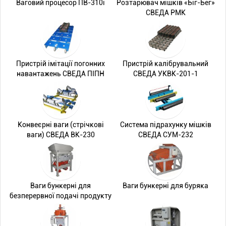
Ваговий процесор ПВ-310i
Розтарювач мішків «Біг-Бег»
СВЕДА РМК
Пристрій імітації погонних
Пристрій калібрувальний
навантажень СВЕДА ПІПН
СВЕДА УКВК-201-1
Конвеєрні ваги (стрічкові
Система підрахунку мішків
ваги) СВЕДА ВК-230
СВЕДА СУМ-232
Ваги бункерні для
Ваги бункерні для буряка
безперервної подачі продукту