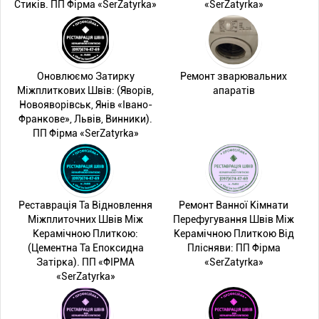
Стиків. ПП Фірма «SerZatyrka»
«SerZatyrka»
Оновлюємо Затирку
Ремонт зварювальних
Міжплиткових Швів: (Яворів,
апаратів
Новояворівськ, Янів «Івано-
Франкове», Львів, Винники).
ПП Фірма «SerZatyrka»
Реставрація Та Відновлення
Ремонт Ванної Кімнати
Міжплиточних Швів Між
Перефугування Швів Між
Керамічною Плиткою:
Керамічною Плиткою Від
(Цементна Та Епоксидна
Плісняви: ПП Фірма
Затірка). ПП «ФІРМА
«SerZatyrka»
«SerZatyrka»