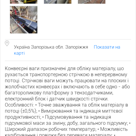
Україна Запорізька обл. Запоріжжя
Показати на
карті
Конвеєрні ваги призначені для обліку матеріалу, що
рухається транспортерною стрічкою в неперервному
потоці. Стрічкові ваги можуть працювати на плоских і
жолобчастих конвеєрах і включають в себе одно - або
багатороликову платформу з тензодатчиками,
електронний блок і датчик швидкості стрічки.
Особливості: • Точне зважування та облік матеріалу в
потоці (±0,5%); • Вимірювання та індикація миттєвої
продуктивності; • Підсумовування та індикація
підсумкової маси за зміну, добу, загального підсумку; •
Широкий діапазон робочих температур; • Можливість
калібрування і повірки без переваги матеріалу; •