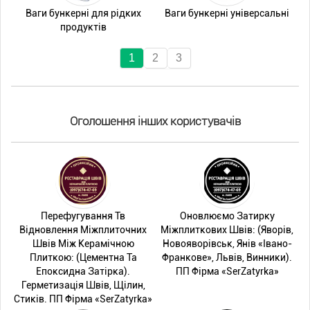
Ваги бункерні для рідких
Ваги бункерні універсальні
продуктів
1
2
3
Оголошення інших користувачів
Перефугування Тв
Оновлюємо Затирку
Відновлення Міжплиточних
Міжплиткових Швів: (Яворів,
Швів Між Керамічною
Новояворівськ, Янів «Івано-
Плиткою: (Цементна Та
Франкове», Львів, Винники).
Епоксидна Затірка).
ПП Фірма «SerZatyrka»
Герметизація Швів, Щілин,
Стиків. ПП Фірма «SerZatyrka»