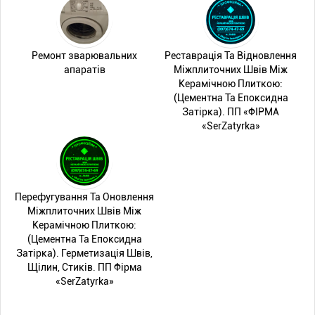
Ремонт зварювальних
Реставрація Та Відновлення
апаратів
Міжплиточних Швів Між
Керамічною Плиткою:
(Цементна Та Епоксидна
Затірка). ПП «ФІРМА
«SerZatyrka»
Перефугування Та Оновлення
Міжплиточних Швів Між
Керамічною Плиткою:
(Цементна Та Епоксидна
Затірка). Герметизація Швів,
Щілин, Стиків. ПП Фірма
«SerZatyrka»