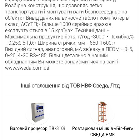
Розбірна конструкція, що дозволяє легко
транспортувати і монтувати ваги безпосередньо на
об’єкті; • Вивід даних на виносне табло і комп’ютер в
складі АСУТП; • Більше 1000 серійних зразків
експлуатуються в 15 країнах. Технічні дані: •
Максимальна продуктивність, т/год -3000; • Похибка,%
- 0,25;0,5;1,0; • Ширина стрічки, мм - 650-1600; •
Вихідний сигнал, аналоговий, мА зв'язку з ПЕОМ - 0-5,
0-20, 4-20 RS-485. Більш детально з нашим
обладнанням Ви можете ознайомитися на сайті:
www.sweda.com.ua
Інші оголошення від ТОВ НВФ Сведа, Лтд
Ваговий процесор ПВ-310i
Розтарювач мішків «Біг-Бег»
СВЕДА РМК