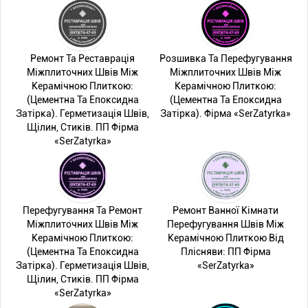
Ремонт Та Реставрація
Розшивка Та Перефугування
Міжплиточних Швів Між
Міжплиточних Швів Між
Керамічною Плиткою:
Керамічною Плиткою:
(Цементна Та Епоксидна
(Цементна Та Епоксидна
Затірка). Герметизація Швів,
Затірка). Фірма «SerZatyrka»
Щілин, Стиків. ПП Фірма
«SerZatyrka»
Перефугування Та Ремонт
Ремонт Ванної Кімнати
Міжплиточних Швів Між
Перефугування Швів Між
Керамічною Плиткою:
Керамічною Плиткою Від
(Цементна Та Епоксидна
Плісняви: ПП Фірма
Затірка). Герметизація Швів,
«SerZatyrka»
Щілин, Стиків. ПП Фірма
«SerZatyrka»