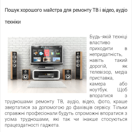
Пошук хорошого майстра для ремонту ТВ і відео, аудіо
техніки
Будь-якій техніці
властиво
приходити в
непридатність,
навіть такий
дорогій, як
телевізор, медіа
приставка,
камера або
ноутбук. Щоб
впоратися з
труднощами ремонту ТВ, аудіо, відео, фото, краще
звертатися за допомогою до фахівців сервісу. Тільки
справжні професіонали будуть спроможні впоратися з
усіма труднощами, які так чи інакше стосуються
працездатності гаджета.