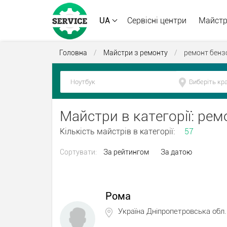
UA
Сервісні центри
Майст
Головна
/
Майстри з ремонту
/
ремонт бенз
Майстри в категорії: ре
Кількість майстрів в категорії:
57
Сортувати:
За рейтингом
За датою
Рома
Україна Дніпропетровська обл