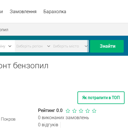
ри
Замовлення
Барахолка
опил
Знайти
монт бензопил
Як потрапити в ТОП
Рейтинг 0.0
0 виконаних замовлень
. Покров
0 відгуків