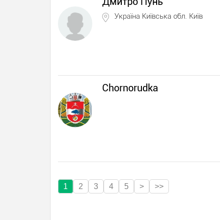
Дмитро Пунь
Україна Київська обл. Київ
Chornorudka
1
2
3
4
5
>
>>