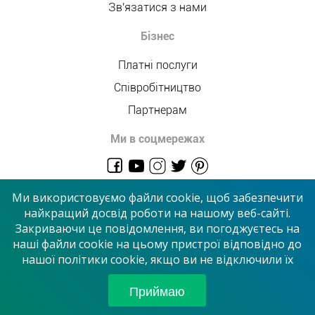
Зв'язатися з нами
Бізнес
Платні послуги
Співробітництво
Партнерам
Ми в соцмережах
admin@allmaster.com.ua
Ми використовуємо файли cookie, щоб забезпечити
найкращий досвід роботи на нашому веб-сайті.
Закриваючи це повідомлення, ви погоджуєтесь на
© 2026 “Сервісний центр”
наші файли cookie на цьому пристрої відповідно до
нашої політики cookie, якщо ви не відключили їх
Приймаємо до оплати
Приймаю