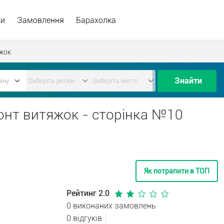
ри
Замовлення
Барахолка
жок
Знайти
монт витяжок - сторінка №10
Як потрапити в ТОП
Рейтинг 2.0
0 виконаних замовлень
0 відгуків