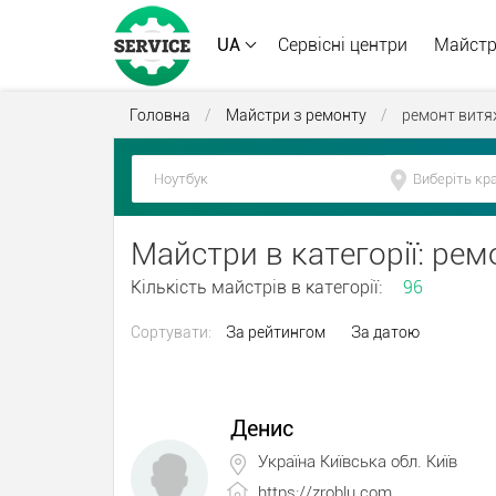
UA
Сервісні центри
Майст
Головна
/
Майстри з ремонту
/
ремонт витя
Майстри в категорії: ре
Кількість майстрів в категорії:
96
Сортувати:
За рейтингом
За датою
Денис
Україна Київська обл. Київ
https://zroblu.com