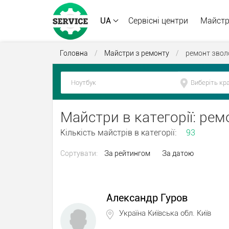
UA
Сервісні центри
Майст
Головна
/
Майстри з ремонту
/
ремонт звол
Майстри в категорії: ре
Кількість майстрів в категорії:
93
Сортувати:
За рейтингом
За датою
Александр Гуров
Україна Київська обл. Київ