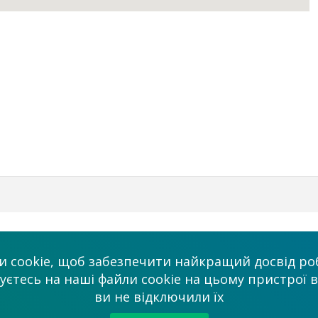
Бізнес
Ми в соцмережа
 cookie, щоб забезпечити найкращий досвід роб
Платні послуги
тесь на наші файли cookie на цьому пристрої в
admin@allmaster
ви не відключили їх
ми
Співробітництво