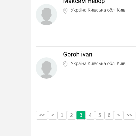
Максим Небор
Україна Київська обл. Київ
Goroh ivan
Україна Київська обл. Київ
<<
<
1
2
3
4
5
6
>
>>