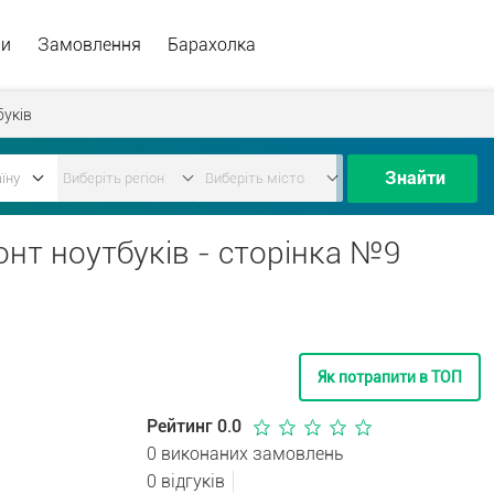
ри
Замовлення
Барахолка
буків
Знайти
онт ноутбуків - сторінка №9
Як потрапити в ТОП
Рейтинг 0.0
0 виконаних замовлень
0 відгуків