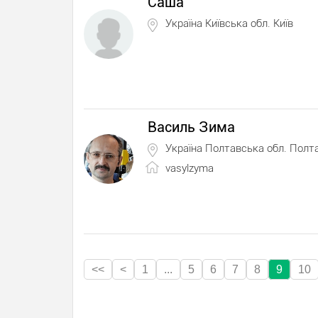
Саша
Україна Київська обл. Київ
Василь Зима
Україна Полтавська обл. Полт
vasylzyma
<<
<
1
...
5
6
7
8
9
10