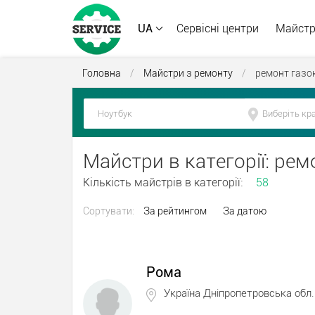
UA
Сервісні центри
Майст
Головна
/
Майстри з ремонту
/
ремонт газо
Майстри в категорії: ре
Кількість майстрів в категорії:
58
Сортувати:
За рейтингом
За датою
Рома
Україна Дніпропетровська обл