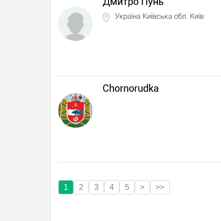
Дмитро Пунь
Україна Київська обл. Київ
Chornorudka
1
2
3
4
5
>
>>