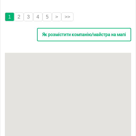
1
2
3
4
5
>
>>
Як розмістити компанію/майстра на мапі