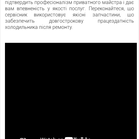
підтвердить професіоналізм приватного майстра і дає
вам впевненість у якості послуг. Переконайтеся, що
сервісник використовує якісні запчастини, що
забезпечить довгострокову працездатність
холодильника після ремонту.