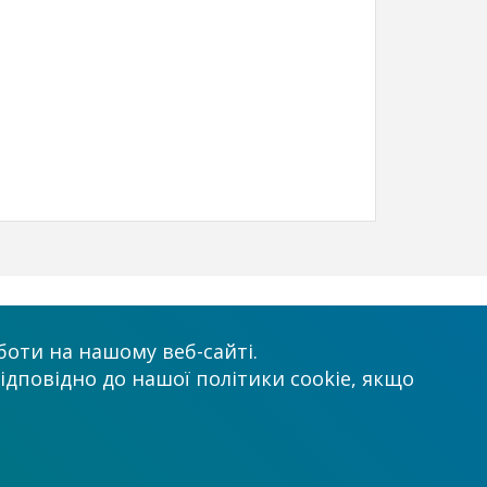
х
Приймаємо до оплати
оти на нашому веб-сайті.
ідповідно до нашої політики cookie, якщо
.com.ua
нтр”