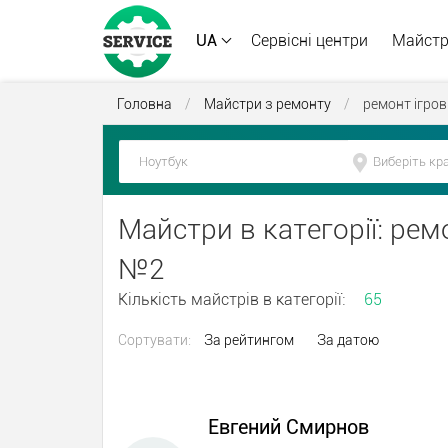
UA
Сервісні центри
Майст
Головна
/
Майстри з ремонту
/
ремонт ігро
Майстри в категорії: рем
№2
Кількість майстрів в категорії:
65
Сортувати:
За рейтингом
За датою
Евгений Смирнов