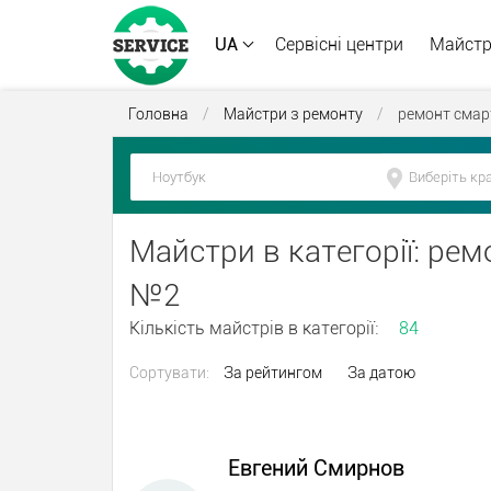
UA
Сервісні центри
Майст
Головна
/
Майстри з ремонту
/
ремонт смар
Майстри в категорії: рем
№2
Кількість майстрів в категорії:
84
Сортувати:
За рейтингом
За датою
Евгений Смирнов