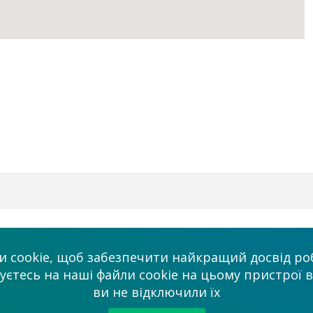
Бізнес
Ми в соцмережа
 cookie, щоб забезпечити найкращий досвід роб
Платні послуги
тесь на наші файли cookie на цьому пристрої в
admin@allmaster
ви не відключили їх
ми
Співробітництво