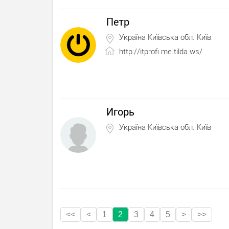
Петр
Україна Київська обл. Київ
http://itprofi.me.tilda.ws/
Игорь
Україна Київська обл. Київ
<<
<
1
2
3
4
5
>
>>