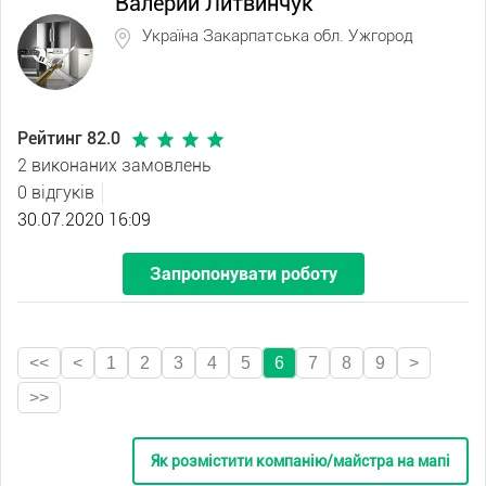
Валерий Литвинчук
Україна Закарпатська обл. Ужгород
Рейтинг 82.0
2 виконаних замовлень
0 відгуків
30.07.2020 16:09
Запропонувати роботу
<<
<
1
2
3
4
5
6
7
8
9
>
>>
Як розмістити компанію/майстра на мапі