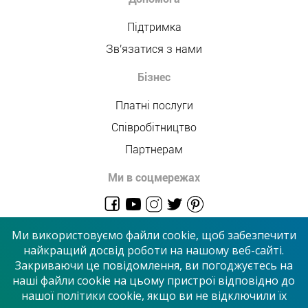
Підтримка
Зв'язатися з нами
Бізнес
Платні послуги
Співробітництво
Партнерам
Ми в соцмережах
admin@allmaster.com.ua
Ми використовуємо файли cookie, щоб забезпечити
найкращий досвід роботи на нашому веб-сайті.
Закриваючи це повідомлення, ви погоджуєтесь на
© 2026 “Сервісний центр”
наші файли cookie на цьому пристрої відповідно до
нашої політики cookie, якщо ви не відключили їх
Приймаємо до оплати