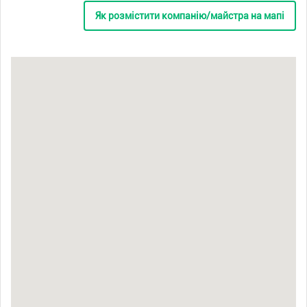
Як розмістити компанію/майстра на мапі