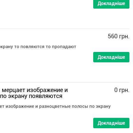
Докладніше
560 грн.
экрану то повляются то пропадают
Докладніше
 мерцает изображение и
0 грн.
по экрану появляются
ет изображение и разноцветные полосы по экрану
Докладніше