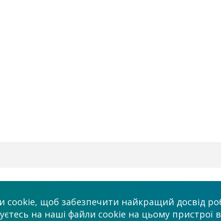
Бізнес
Ми в соцмережа
 cookie, щоб забезпечити найкращий досвід роб
Платні послуги
тесь на наші файли cookie на цьому пристрої в