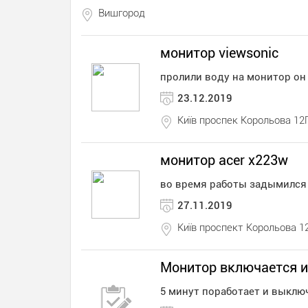
Вишгород
монитор viewsonic
пролили воду на монитор он
23.12.2019
Київ проспек Корольова 12
монитор acer x223w
во время работы задымился 
27.11.2019
Київ проспект Корольова 1
Монитор включается 
5 минут поработает и выклю