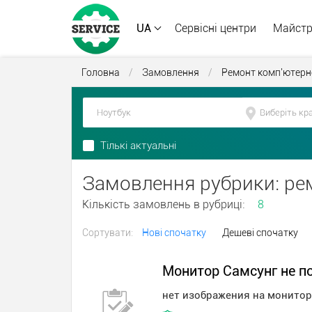
UA
Сервісні центри
Майст
Головна
/
Замовлення
/
Ремонт комп'ютерно
Тількі актуальні
Замовлення рубрики: ре
Кількість замовлень в рубриці:
8
Сортувати:
Нові спочатку
Дешеві спочатку
Монитор Самсунг не п
нет изображения на монитор