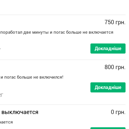
750 грн.
 поработал две минуты и погас больше не включается
Докладніше
Г
800 грн.
и погас больше не включился!
Докладніше
2Г
и выключается
0 грн.
чается