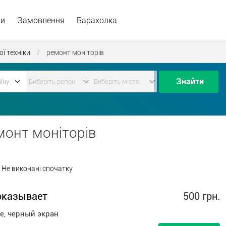
ри
Замовлення
Барахолка
ї техніки
/
ремонт моніторів
Знайти
монт моніторів
Не виконані спочатку
оказывает
500 грн.
е, черный экран