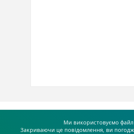
Про проект
Допомога
Ми використовуємо файли
Як це працює?
Підтримка
Закриваючи це повідомлення, ви погоджує