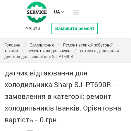
UA
Увійти
Замовити ремонт
Головна
/
Замовлення
/
Ремонт великої побутової
техніки
/
ремонт холодильників
/
датчик відтаювання
для холодильника Sharp SJ-PT690R
датчик відтаювання для
холодильника Sharp SJ-PT690R -
замовлення в категорії: ремонт
холодильників Іванків. Орієнтовна
вартість - 0 грн.