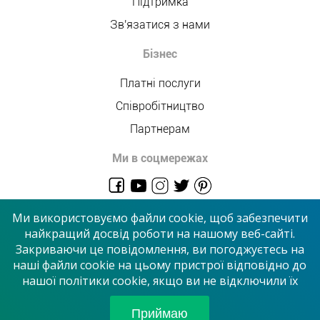
Підтримка
Зв'язатися з нами
Бізнес
Платні послуги
Співробітництво
Партнерам
Ми в соцмережах
admin@allmaster.com.ua
Ми використовуємо файли cookie, щоб забезпечити
найкращий досвід роботи на нашому веб-сайті.
Закриваючи це повідомлення, ви погоджуєтесь на
© 2026 “Сервісний центр”
наші файли cookie на цьому пристрої відповідно до
нашої політики cookie, якщо ви не відключили їх
Приймаємо до оплати
Приймаю