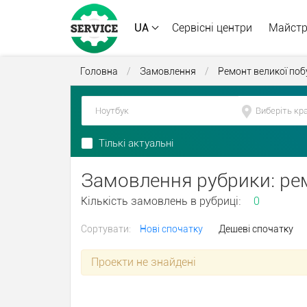
UA
Сервісні центри
Майст
Головна
/
Замовлення
/
Ремонт великої поб
Тількі актуальні
Замовлення рубрики: ре
Кількість замовлень в рубриці:
0
Сортувати:
Нові спочатку
Дешеві спочатку
Проекти не знайдені