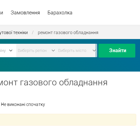
ри
Замовлення
Барахолка
утової техніки
/
ремонт газового обладнання
Знайти
монт газового обладнання
Не виконані спочатку