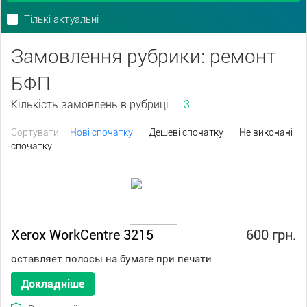
Тількі актуальні
Замовлення рубрики: ремонт
БФП
Кількість замовлень в рубриці:
3
Сортувати:
Нові спочатку
Дешеві спочатку
Не виконані
спочатку
Xerox WorkCentre 3215
600 грн.
оставляет полосы на бумаге при печати
Докладніше