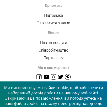
Допомога
Підтримка
Зв'язатися з нами
Бізнес
Платні послуги
Співробітництво
Партнерам
Ми в соцмережах
admin@allmaster.com.ua
Ми використовуємо файли cookie, щоб забезпечити
найкращий досвід роботи на нашому веб-сайті.
Закриваючи це повідомлення, ви погоджуєтесь на
© 2026 “Сервісний центр”
наші файли cookie на цьому пристрої відповідно до