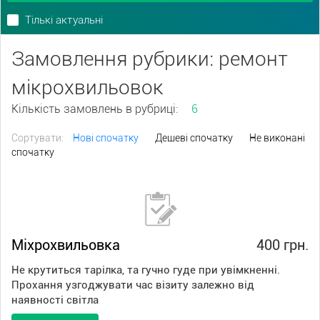
Тількі актуальні
Замовлення рубрики: ремонт
мікрохвильовок
Кількість замовлень в рубриці:
6
Сортувати:
Нові спочатку
Дешеві спочатку
Не виконані
спочатку
Міхрохвильовка
400 грн.
Не крутиться тарілка, та гучно гуде при увімкненні.
Прохання узгоджувати час візиту залежно від
наявності світла