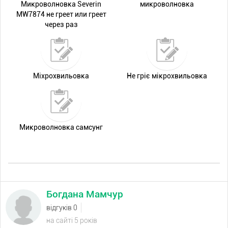
Микроволновка Severin
микроволновка
MW7874 не греет или греет
через раз
Міхрохвильовка
Не гріє мікрохвильовка
Микроволновка самсунг
Богдана Мамчур
відгуків 0
на сайті 5 років