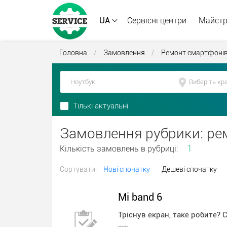
UA
Сервісні центри
Майст
Головна
/
Замовлення
/
Ремонт смартфонів
Тількі актуальні
Замовлення рубрики: ре
Кількість замовлень в рубриці:
1
Сортувати:
Нові спочатку
Дешеві спочатку
Mi band 6
Тріснув екран, таке робите? 