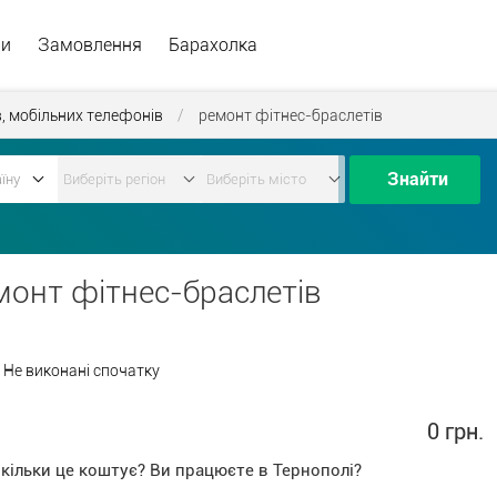
ри
Замовлення
Барахолка
, мобільних телефонів
/
ремонт фітнес-браслетів
Знайти
монт фітнес-браслетів
Не виконані спочатку
0 грн.
Скільки це коштує? Ви працюєте в Тернополі?