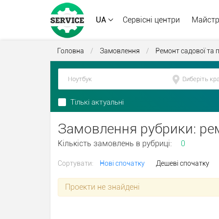
UA
Сервісні центри
Майст
Головна
/
Замовлення
/
Ремонт садової та п
Тількі актуальні
Замовлення рубрики: ре
Кількість замовлень в рубриці:
0
Сортувати:
Нові спочатку
Дешеві спочатку
Проекти не знайдені