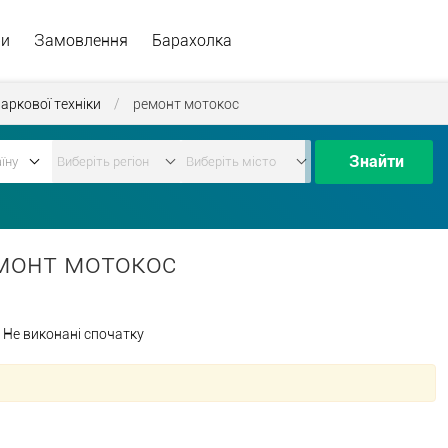
ри
Замовлення
Барахолка
аркової техніки
/
ремонт мотокос
Знайти
монт мотокос
Не виконані спочатку