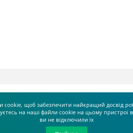
Бізнес
Ми в соцмережа
 cookie, щоб забезпечити найкращий досвід роб
Платні послуги
тесь на наші файли cookie на цьому пристрої в
admin@allmaster
ви не відключили їх
ми
Співробітництво
Партнерам