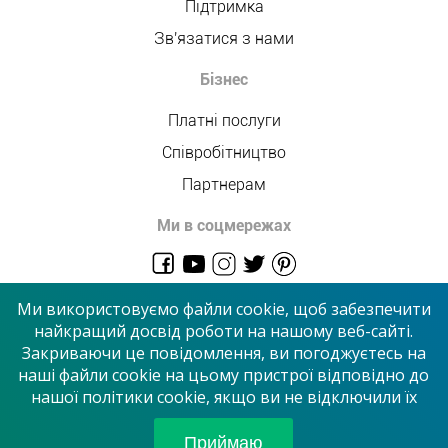
Підтримка
Зв'язатися з нами
Бізнес
Платні послуги
Співробітництво
Партнерам
Ми в соцмережах
admin@allmaster.com.ua
Ми використовуємо файли cookie, щоб забезпечити
найкращий досвід роботи на нашому веб-сайті.
Закриваючи це повідомлення, ви погоджуєтесь на
© 2026 “Сервісний центр”
наші файли cookie на цьому пристрої відповідно до
нашої політики cookie, якщо ви не відключили їх
Приймаємо до оплати
Приймаю