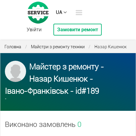
UA
Увійти
Замовити ремонт
Головна
/
Майстри з ремонту техніки
/
Назар Кишенюк
Майстер з ремонту -
Назар Кишенюк -
Івано-Франківськ - id#189
''
Виконано замовлень
0