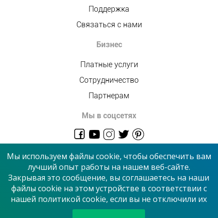
Поддержка
Связаться с нами
Бизнес
Платные услуги
Сотрудничество
Партнерам
Мы в соцсетях
admin@allmaster.com.ua
Мы используем файлы cookie, чтобы обеспечить вам
лучший опыт работы на нашем веб-сайте.
Закрывая это сообщение, вы соглашаетесь на наши
© 2026 “Сервисный центр”
файлы cookie на этом устройстве в соответствии с
нашей политикой cookie, если вы не отключили их
Принимаем к оплате